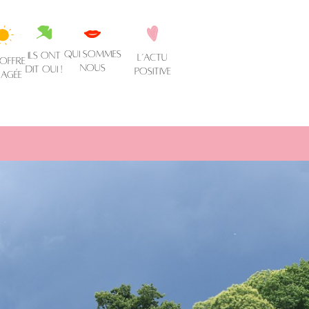
qui sommes
ils ont
l’actu
 offre
nous
dit oui !
Positive
agée