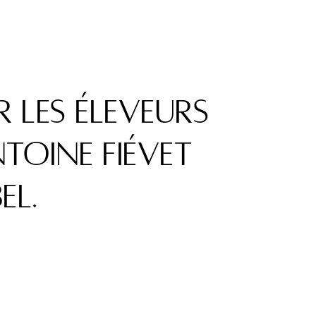
r les éleveurs
ntoine Fiévet
el.