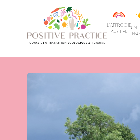
L’approche
une
positive
eng