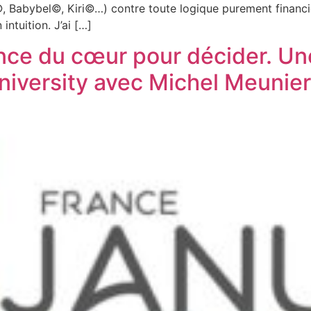
t©, Babybel©, Kiri©…) contre toute logique purement financi
ntuition. J’ai […]
igence du cœur pour décider. 
niversity avec Michel Meunie